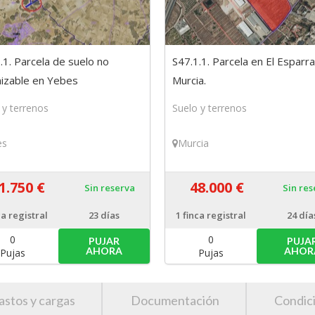
.1. Parcela de suelo no
S47.1.1. Parcela en El Esparra
izable en Yebes
Murcia.
alajara)
 y terrenos
Suelo y terrenos
es
Murcia
1.750 €
48.000 €
Sin reserva
Sin re
ca registral
23 días
1
finca registral
24 día
0
0
PUJAR
PUJA
AHORA
AHOR
Pujas
Pujas
astos y cargas
Documentación
Condic