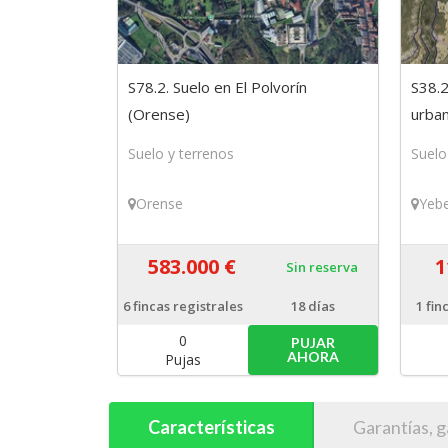
S78.2. Suelo en El Polvorín
S38.2
(Orense)
urban
(Guad
Suelo y terrenos
Suelo
Orense
Yeb
583.000 €
1
Sin reserva
6
fincas registrales
18 días
1
fin
0
PUJAR
AHORA
Pujas
Características
Garantías, g