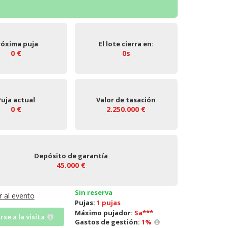
róxima puja
El lote cierra en:
0 €
0s
Puja actual
Valor de tasación
0 €
2.250.000 €
Depósito de garantía
45.000 €
Sin reserva
Ir al evento
Pujas:
1 pujas
Máximo pujador:
Sa***
irse a la visita
Gastos de gestión:
1
%