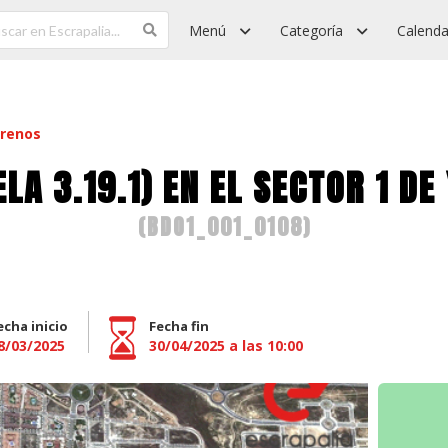
Menú
Categoría
Calenda
rrenos
LA 3.19.1) EN EL SECTOR 1 D
(
BDO1_001_0108
)
echa inicio
Fecha fin
8/03/2025
30/04/2025 a las 10:00