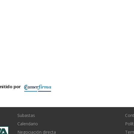
mitido por
Subastas
Con
Calendario
Polí
Negociación directa
Term