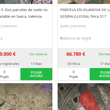
.5. Dos parcelas de suelo no
PARCELA EN VILANOVA DE L
izable en Sueca, Valencia
SEGRIA (LLEIDA). Finca 517
(titularidad del 50%)
 y terrenos
Suelo y terrenos
ca
Vilanova de Segrià
0.000 €
66.780 €
Sin reserva
Sin re
s registrales
17 días
0.5
finca
17 día
0
0
PUJAR
PUJA
AHORA
AHOR
Pujas
Pujas