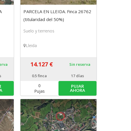
A
PARCELA EN LLEIDA. Finca 26762
(titularidad del 50%)
Suelo y terrenos
Lleida
14.127 €
serva
Sin reserva
s
0.5
finca
17 días
0
R
PUJAR
A
AHORA
Pujas