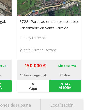
gal,
S72.3. Parcelas en sector de suelo
urbanizable en Santa Cruz de
Bezana, Cantabria
Suelo y terrenos
Santa Cruz de Bezana
150.000 €
serva
Sin reserva
s
14
finca registral
25 días
0
R
PUJAR
A
AHORA
Pujas
iones de subasta
Localización