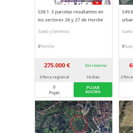
S38.1. 3 parcelas resultantes en
S49.6
los sectores 26 y 27 de Horche
urban
(Guadalajara)
Suelo y terrenos
Suelo
Horche
Sue
275.000 €
6
Sin reserva
3
finca registral
16 días
2
finca
0
PUJAR
AHORA
Pujas