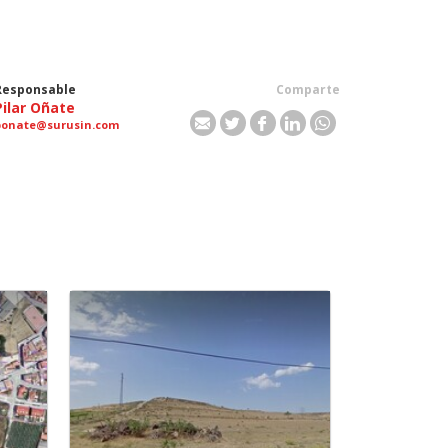
Responsable
Comparte
Pilar Oñate
ponate@surusin.com