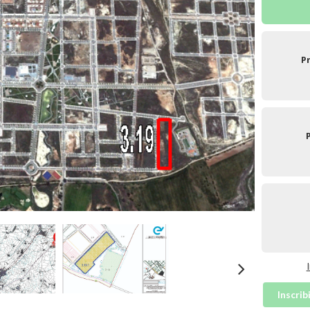
P
Inscrib