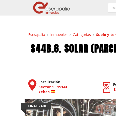
Escrapalia
Inmuebles
Categorías
Suelo y te
S44B.8. SOLAR (PARCE
Localización
F
Sector 1
·
19141
1
Yebes
FINALIZADO