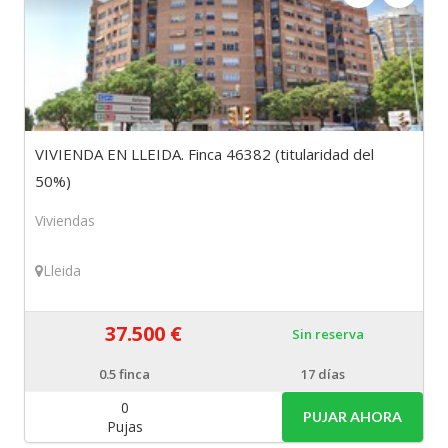
VIVIENDA EN LLEIDA. Finca 46382 (titularidad del
50%)
Viviendas
Lleida
37.500 €
Sin reserva
0.5
finca
17 días
0
PUJAR AHORA
Pujas