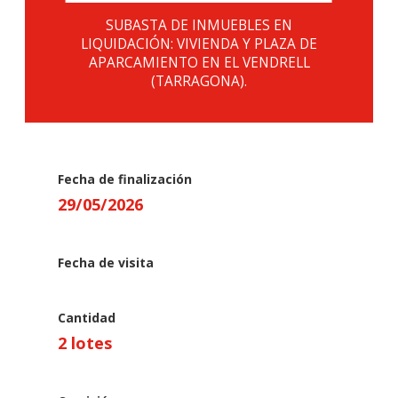
SUBASTA DE INMUEBLES EN
LIQUIDACIÓN: VIVIENDA Y PLAZA DE
APARCAMIENTO EN EL VENDRELL
(TARRAGONA).
Fecha de finalización
29
/
05
/
2026
Fecha de visita
Cantidad
2 lotes