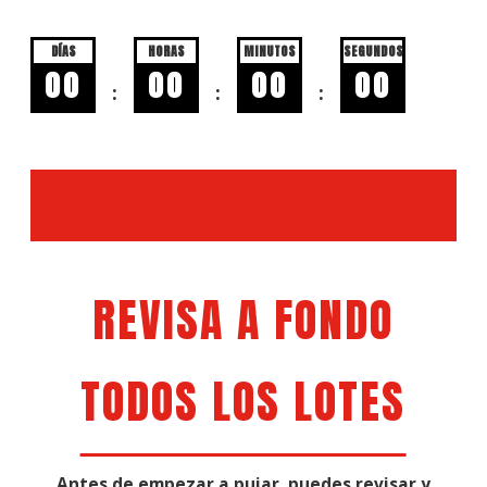
DÍAS
HORAS
MINUTOS
SEGUNDOS
00
00
00
00
:
:
:
REVISA A FONDO
TODOS LOS LOTES
Antes de empezar a pujar, puedes revisar y