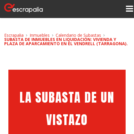
Escrapalia
Inmuebles
Calendario de Subastas
SUBASTA DE INMUEBLES EN LIQUIDACIÓN: VIVIENDA Y
PLAZA DE APARCAMIENTO EN EL VENDRELL (TARRAGONA).
LA SUBASTA DE UN
VISTAZO