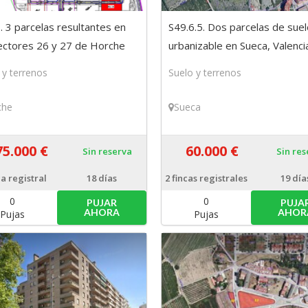
. 3 parcelas resultantes en
S49.6.5. Dos parcelas de sue
ectores 26 y 27 de Horche
urbanizable en Sueca, Valenci
alajara)
 y terrenos
Suelo y terrenos
che
Sueca
75.000 €
60.000 €
Sin reserva
Sin re
ca registral
18 días
2
fincas registrales
19 día
0
0
PUJAR
PUJA
AHORA
AHOR
Pujas
Pujas