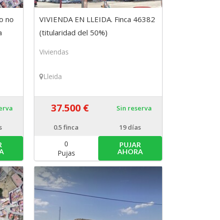
lo no
VIVIENDA EN LLEIDA. Finca 46382
a
(titularidad del 50%)
Viviendas
Lleida
37.500 €
serva
Sin reserva
s
0.5
finca
19 días
0
R
PUJAR
A
AHORA
Pujas