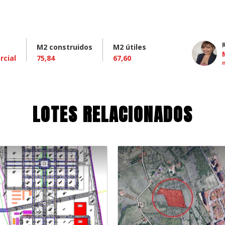
M2 construidos
M2 útiles
rcial
75,84
67,60
LOTES RELACIONADOS