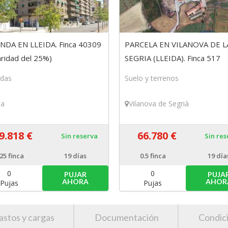
ENDA EN LLEIDA. Finca 40309
PARCELA EN VILANOVA DE L
laridad del 25%)
SEGRIA (LLEIDA). Finca 517
(titularidad del 50%)
ndas
Suelo y terrenos
da
Vilanova de Segrià
9.818 €
66.780 €
Sin reserva
Sin re
.25
finca
19 días
0.5
finca
19 día
0
0
PUJAR
PUJA
AHORA
AHOR
Pujas
Pujas
astos y cargas
Documentación
Condic