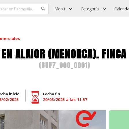
Menú
Categoría
Calenda
omerciales
 EN ALAIOR (MENORCA). FINCA
(
BUF7_000_0001
)
echa inicio
Fecha fin
8/02/2025
20/03/2025 a las 11:57