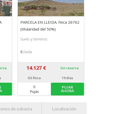
A
PARCELA EN LLEIDA. Finca 26762
(titularidad del 50%)
Suelo y terrenos
Lleida
14.127 €
serva
Sin reserva
s
0.5
finca
19 días
0
R
PUJAR
A
AHORA
Pujas
iones de subasta
Localización