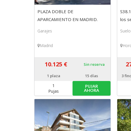
PLAZA DOBLE DE
S38.1
APARCAMIENTO EN MADRID.
los s
Finca 248/13
(Guad
Garajes
Suelo
Madrid
Hor
10.125 €
2
Sin reserva
1
plaza
15 días
3
fin
1
PUJAR
AHORA
Pujas