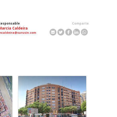
Responsable
Comparte
Marcia Caldeira
mcaldeira@surusin.com