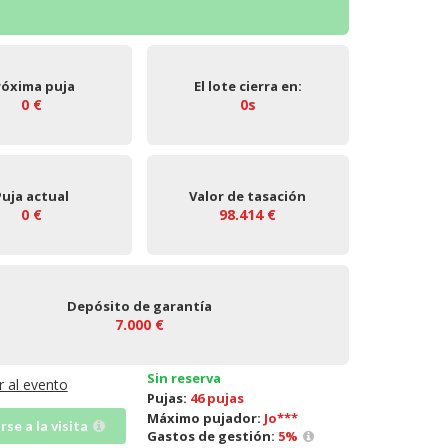
róxima puja
El lote cierra en:
0 €
0s
Puja actual
Valor de tasación
0 €
98.414 €
Depósito de garantía
7.000 €
Sin reserva
Ir al evento
Pujas:
46 pujas
Máximo pujador:
Jo***
irse a la visita
Gastos de gestión:
5
%