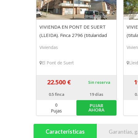
VIVIENDA EN PONT DE SUERT
VIVI
(LLEIDA). Finca 2796 (titularidad
(titu
del 50%)
Viviendas
Vivie
El Pont de Suert
Llei
22.500 €
1
Sin reserva
0.5
finca
19 días
0
0
PUJAR
AHORA
Pujas
Características
Garantías, g