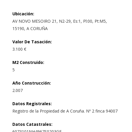
Ubicación
:
AV NOVO MESOIRO 21, N2-29, Es:1, Pl:00, Pt:M5,
15190, A CORUÑA
Valor De Tasación
:
3.100 €
M2 Construido
:
5
Año Construcción
:
2.007
Datos Registrales
:
Registro de la Propiedad de A Coruña. Nº 2 finca 94007
Datos Catastrales
:
6073101NH4967S0203GF