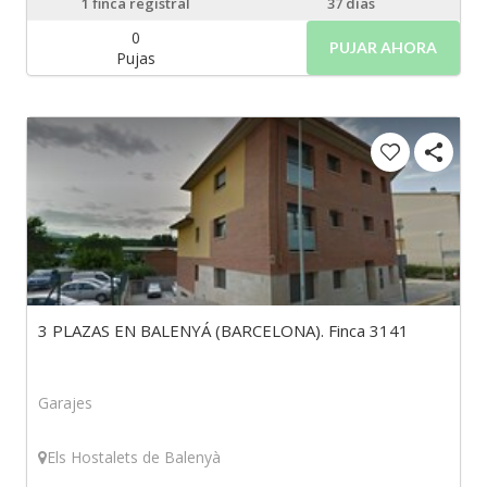
1
finca registral
37 días
0
PUJAR AHORA
Pujas
3 PLAZAS EN BALENYÁ (BARCELONA). Finca 3141
Garajes
Els Hostalets de Balenyà