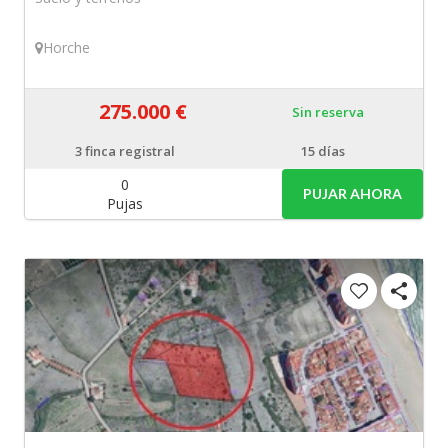
Horche
275.000 €
Sin reserva
3
finca registral
15 días
0
PUJAR AHORA
Pujas