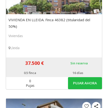
VIVIENDA EN LLEIDA. Finca 46382 (titularidad del
50%)
Viviendas
Lleida
37.500 €
Sin reserva
0.5
finca
16 días
0
PUJAR AHORA
Pujas