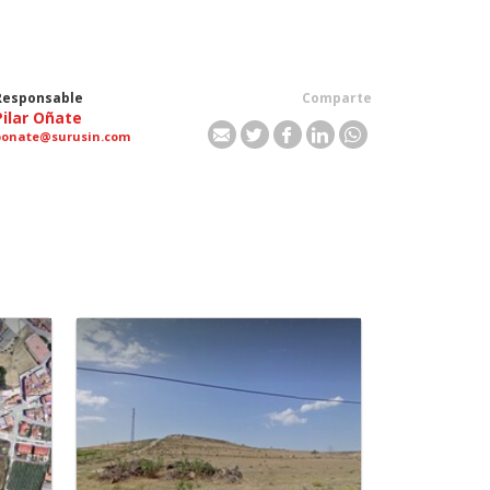
Responsable
Comparte
Pilar Oñate
ponate@surusin.com