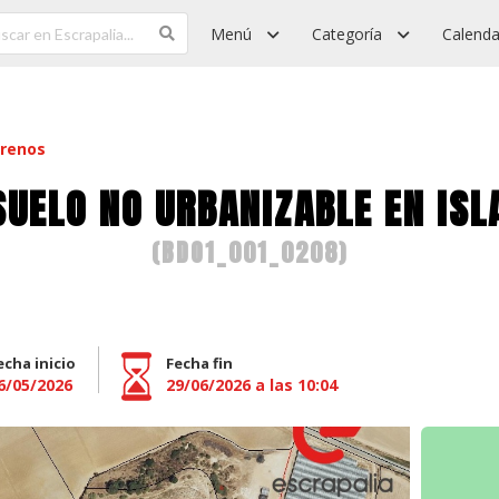
Menú
Categoría
Calenda
rrenos
SUELO NO URBANIZABLE EN ISL
(
BDO1_001_0208
)
echa inicio
Fecha fin
6/05/2026
29/06/2026 a las 10:04