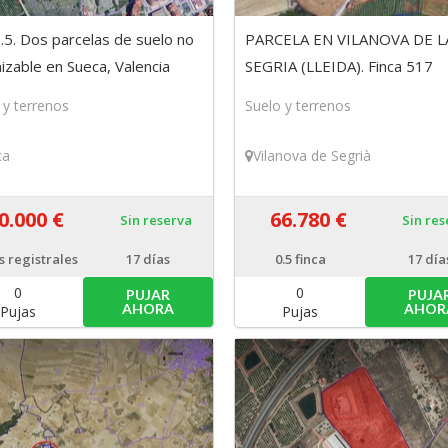
.5. Dos parcelas de suelo no
PARCELA EN VILANOVA DE L
izable en Sueca, Valencia
SEGRIA (LLEIDA). Finca 517
(titularidad del 50%)
 y terrenos
Suelo y terrenos
ca
Vilanova de Segrià
0.000 €
66.780 €
Sin reserva
Sin re
s registrales
17 días
0.5
finca
17 día
0
0
PUJAR
PUJA
AHORA
AHOR
Pujas
Pujas