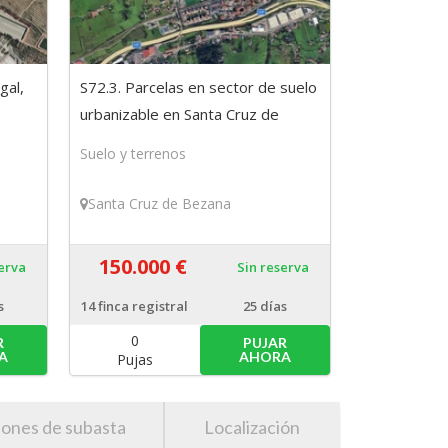
gal,
S72.3. Parcelas en sector de suelo
urbanizable en Santa Cruz de
Bezana, Cantabria
Suelo y terrenos
Santa Cruz de Bezana
150.000 €
serva
Sin reserva
s
14
finca registral
25 días
0
R
PUJAR
A
AHORA
Pujas
iones de subasta
Localización