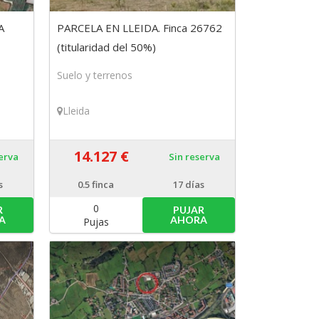
A
PARCELA EN LLEIDA. Finca 26762
(titularidad del 50%)
Suelo y terrenos
Lleida
14.127 €
serva
Sin reserva
s
0.5
finca
17 días
0
R
PUJAR
A
AHORA
Pujas