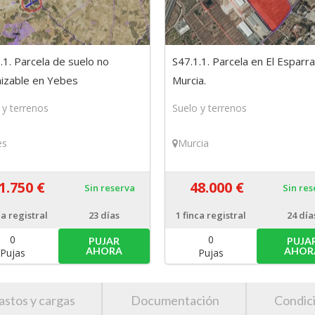
.1. Parcela de suelo no
S47.1.1. Parcela en El Esparra
izable en Yebes
Murcia.
alajara)
 y terrenos
Suelo y terrenos
es
Murcia
1.750 €
48.000 €
Sin reserva
Sin re
ca registral
23 días
1
finca registral
24 día
0
0
PUJAR
PUJA
AHORA
AHOR
Pujas
Pujas
astos y cargas
Documentación
Condic