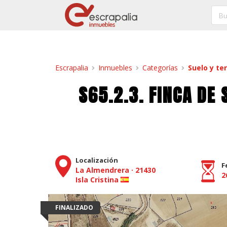
Escrapalia
Inmuebles
Categorías
Suelo y te
S65.2.3. FINCA DE 
Localización
F
La Almendrera
·
21430
2
Isla Cristina
FINALIZADO