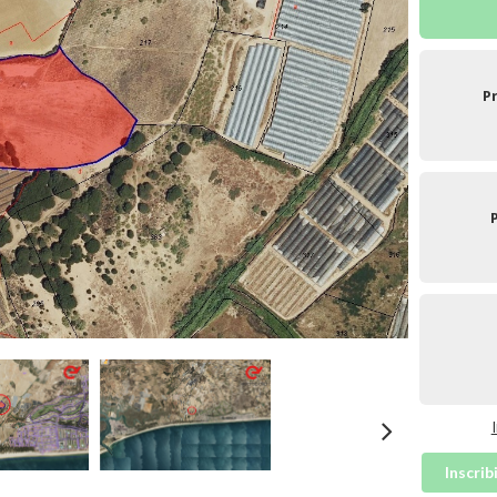
P
Inscrib