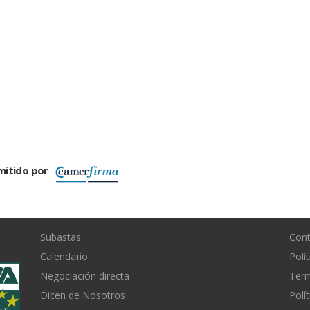
mitido por
Subastas
Con
Calendario
Polí
Negociación directa
Term
Dicen de Nosotros
Polí