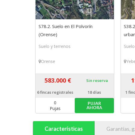
S78.2. Suelo en El Polvorín
S38.2
(Orense)
urban
(Guad
Suelo y terrenos
Suelo
Orense
Yeb
583.000 €
1
Sin reserva
6
fincas registrales
18 días
1
fin
0
PUJAR
AHORA
Pujas
Características
Garantías, g