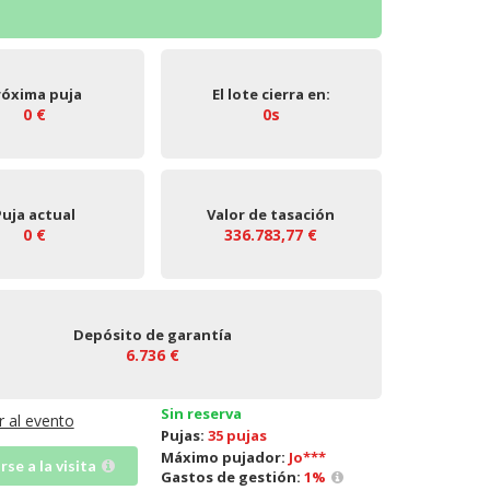
róxima puja
El lote cierra en:
0 €
0s
Puja actual
Valor de tasación
0 €
336.783,77 €
Depósito de garantía
6.736 €
Sin reserva
Ir al evento
Pujas:
35 pujas
Máximo pujador:
Jo***
irse a la visita
Gastos de gestión:
1
%