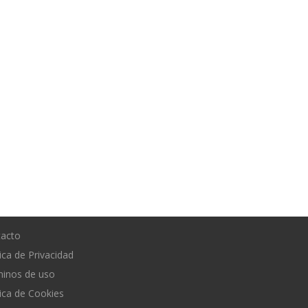
tacto
tica de Privacidad
inos de uso
tica de Cookies