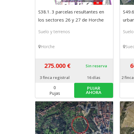
S38.1. 3 parcelas resultantes en
S49.6
los sectores 26 y 27 de Horche
urban
(Guadalajara)
Suelo y terrenos
Suelo
Horche
Sue
275.000 €
6
Sin reserva
3
finca registral
16 días
2
finca
0
PUJAR
AHORA
Pujas