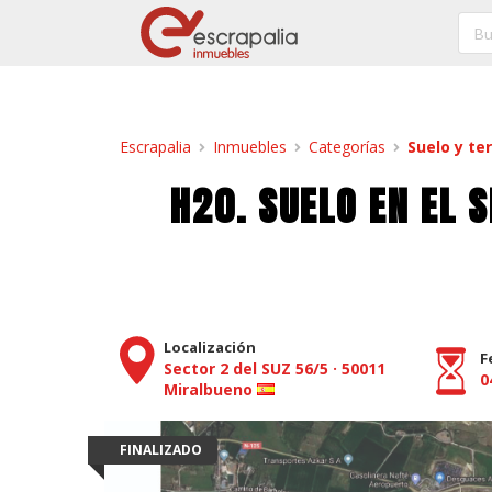
Escrapalia
Inmuebles
Categorías
Suelo y te
H20. SUELO EN EL 
Localización
F
Sector 2 del SUZ 56/5
·
50011
0
Miralbueno
FINALIZADO