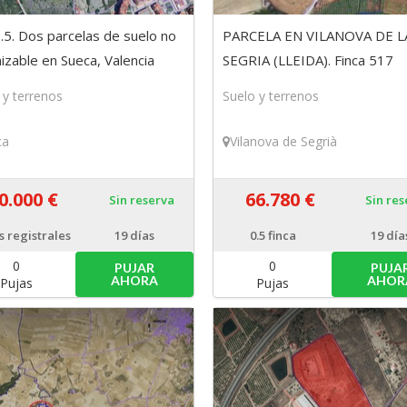
.5. Dos parcelas de suelo no
PARCELA EN VILANOVA DE L
izable en Sueca, Valencia
SEGRIA (LLEIDA). Finca 517
(titularidad del 50%)
 y terrenos
Suelo y terrenos
ca
Vilanova de Segrià
0.000 €
66.780 €
Sin reserva
Sin re
s registrales
19 días
0.5
finca
19 día
0
0
PUJAR
PUJA
AHORA
AHOR
Pujas
Pujas