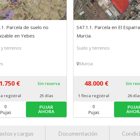
.1. Parcela de suelo no
S47.1.1. Parcela en El Esparra
izable en Yebes
Murcia.
alajara)
 y terrenos
Suelo y terrenos
es
Murcia
1.750 €
48.000 €
Sin reserva
Sin re
ca registral
25 días
1
finca registral
26 día
0
0
PUJAR
PUJA
AHORA
AHOR
Pujas
Pujas
astos y cargas
Documentación
Condic