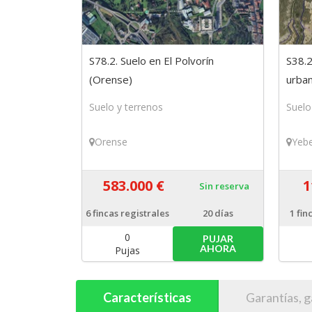
S78.2. Suelo en El Polvorín
S38.2
(Orense)
urban
(Guad
Suelo y terrenos
Suelo
Orense
Yeb
583.000 €
1
Sin reserva
6
fincas registrales
20 días
1
fin
0
PUJAR
AHORA
Pujas
Características
Garantías, g