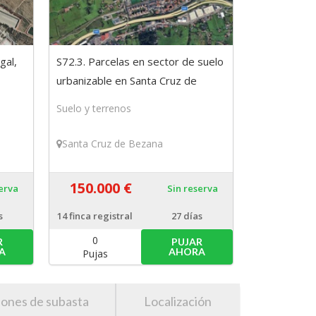
gal,
S72.3. Parcelas en sector de suelo
urbanizable en Santa Cruz de
Bezana, Cantabria
Suelo y terrenos
Santa Cruz de Bezana
150.000 €
serva
Sin reserva
s
14
finca registral
27 días
0
R
PUJAR
A
AHORA
Pujas
iones de subasta
Localización