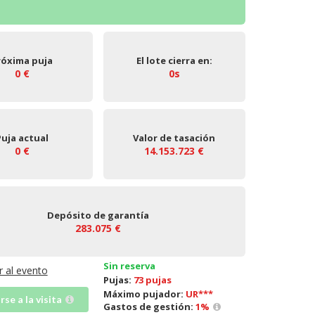
róxima puja
El lote cierra en:
0 €
0s
Puja actual
Valor de tasación
0 €
14.153.723 €
Depósito de garantía
283.075 €
Sin reserva
Ir al evento
Pujas:
73 pujas
Máximo pujador:
UR***
irse a la visita
Gastos de gestión:
1
%