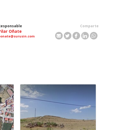
Responsable
Comparte
Pilar Oñate
ponate@surusin.com