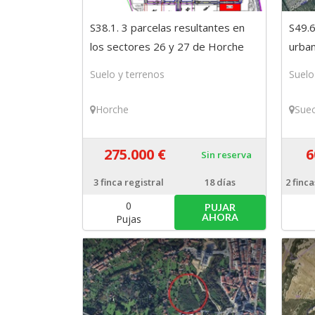
S38.1. 3 parcelas resultantes en
S49.6
los sectores 26 y 27 de Horche
urban
(Guadalajara)
Suelo y terrenos
Suelo
Horche
Sue
275.000 €
6
Sin reserva
3
finca registral
18 días
2
finca
0
PUJAR
AHORA
Pujas