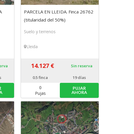
A
PARCELA EN LLEIDA. Finca 26762
(titularidad del 50%)
Suelo y terrenos
Lleida
14.127 €
serva
Sin reserva
s
0.5
finca
19 días
0
R
PUJAR
A
AHORA
Pujas