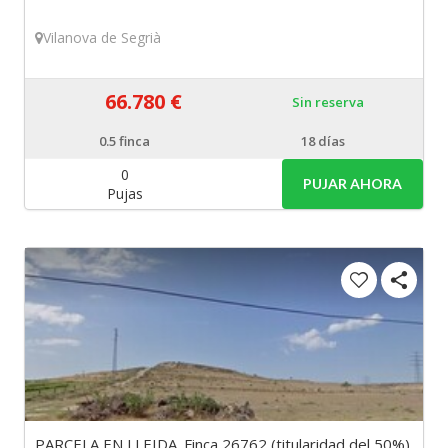
Vilanova de Segrià
66.780 €
Sin reserva
0.5
finca
18 días
0
PUJAR AHORA
Pujas
PARCELA EN LLEIDA. Finca 26762 (titularidad del 50%)