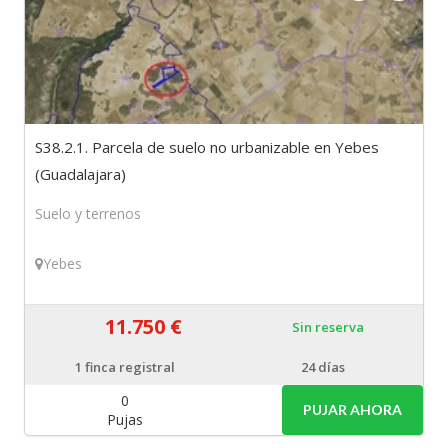
S38.2.1. Parcela de suelo no urbanizable en Yebes
(Guadalajara)
Suelo y terrenos
Yebes
11.750 €
Sin reserva
1
finca registral
24 días
0
PUJAR AHORA
Pujas