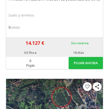
Suelo y terrenos
Lleida
14.127 €
Sin reserva
0.5
finca
18 días
0
PUJAR AHORA
Pujas