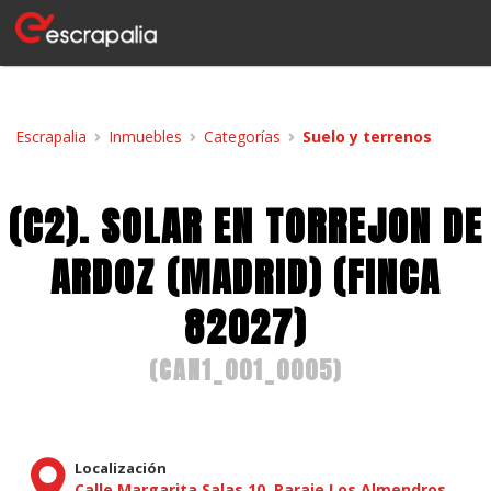
Escrapalia
Inmuebles
Categorías
Suelo y terrenos
(C2). SOLAR EN TORREJON DE
ARDOZ (MADRID) (FINCA
82027)
(
CAN1_001_0005
)
Localización
Calle Margarita Salas 10, Paraje Los Almendros,