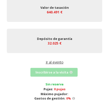
Valor de tasación
640.491 €
Depósito de garantía
32.025 €
Ir al evento
Inscribirse a la visita
Sin reserva
Pujas:
0 pujas
Máximo pujador:
Gastos de gestión:
0
%