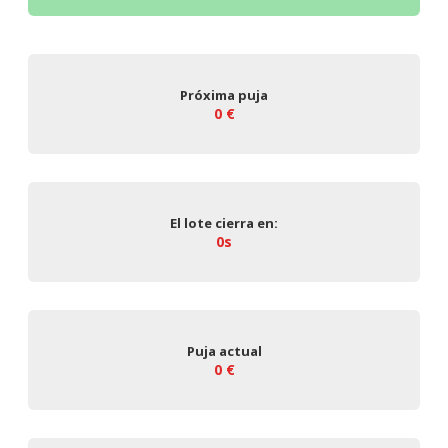
Próxima puja
0 €
El lote cierra en:
0s
Puja actual
0 €