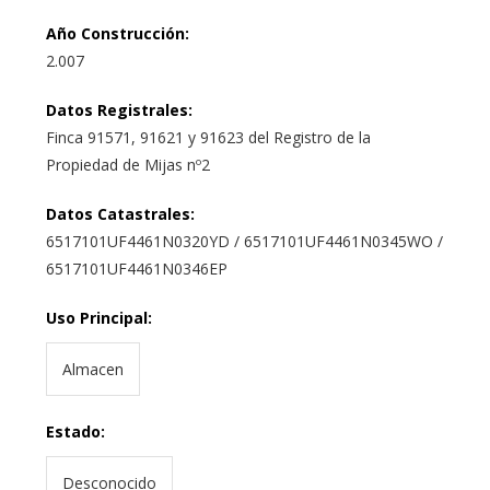
Año Construcción
:
2.007
Datos Registrales
:
Finca 91571, 91621 y 91623 del Registro de la
Propiedad de Mijas nº2
Datos Catastrales
:
6517101UF4461N0320YD / 6517101UF4461N0345WO /
6517101UF4461N0346EP
Uso Principal
:
Almacen
Estado
:
Desconocido