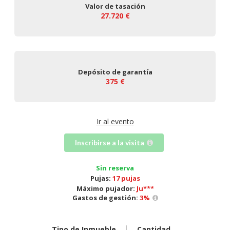
Valor de tasación
27.720 €
Depósito de garantía
375 €
Ir al evento
Inscribirse a la visita
Sin reserva
Pujas:
17 pujas
Máximo pujador:
Ju***
Gastos de gestión:
3
%
Tipo de Inmueble
Cantidad