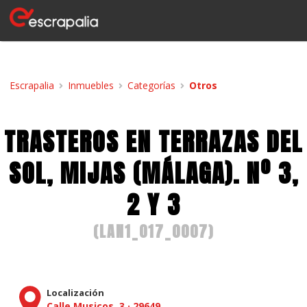
Escrapalia
Inmuebles
Categorías
Otros
TRASTEROS EN TERRAZAS DEL
SOL, MIJAS (MÁLAGA). Nº 3,
2 Y 3
(
LAN1_017_0007
)
Localización
Calle Musicos, 3
·
29649