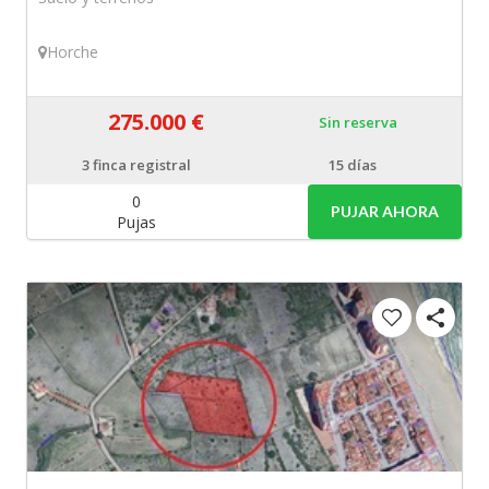
Horche
275.000 €
Sin reserva
3
finca registral
15 días
0
PUJAR AHORA
Pujas