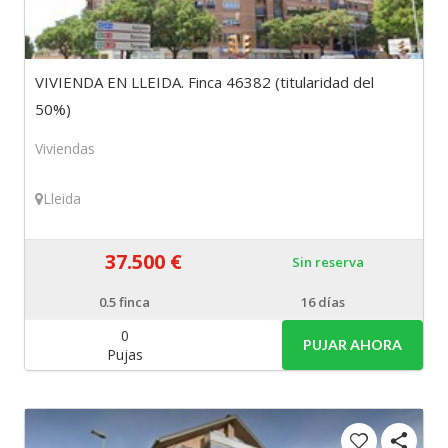
VIVIENDA EN LLEIDA. Finca 46382 (titularidad del
50%)
Viviendas
Lleida
37.500 €
Sin reserva
0.5
finca
16 días
0
PUJAR AHORA
Pujas