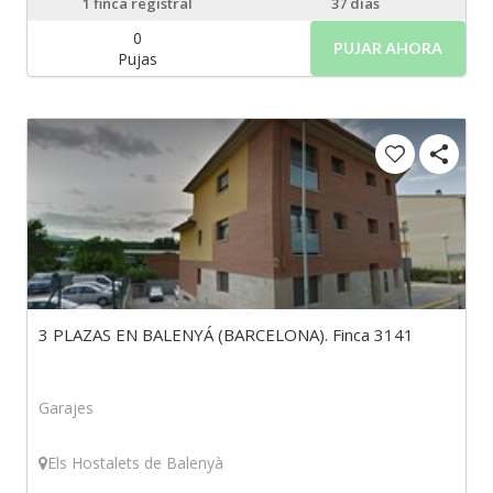
1
finca registral
37 días
0
PUJAR AHORA
Pujas
3 PLAZAS EN BALENYÁ (BARCELONA). Finca 3141
Garajes
Els Hostalets de Balenyà