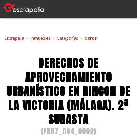
Escrapalia
Inmuebles
Categorías
Otros
DERECHOS DE
APROVECHAMIENTO
URBANÍSTICO EN RINCON DE
LA VICTORIA (MÁLAGA). 2ª
SUBASTA
(
FRA7_004_0002
)