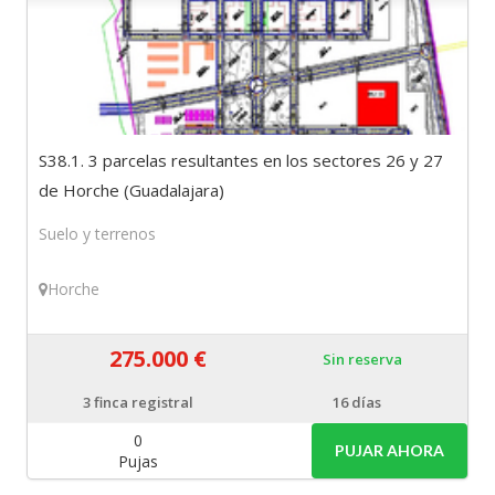
S38.1. 3 parcelas resultantes en los sectores 26 y 27
de Horche (Guadalajara)
Suelo y terrenos
Horche
275.000 €
Sin reserva
3
finca registral
16 días
0
PUJAR AHORA
Pujas