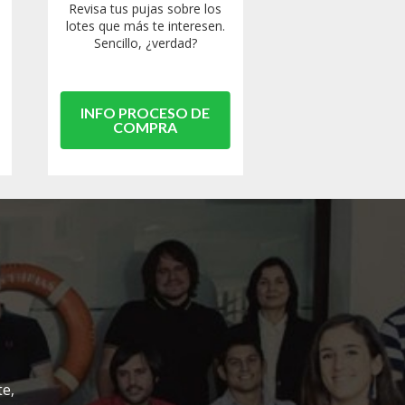
Revisa tus pujas sobre los
lotes que más te interesen.
Sencillo, ¿verdad?
INFO PROCESO DE
COMPRA
te,