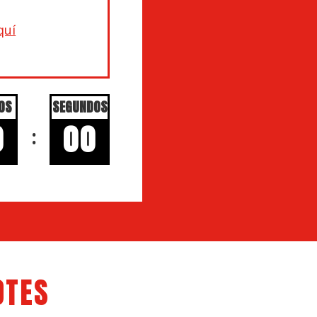
quí
OS
SEGUNDOS
0
00
:
OTES