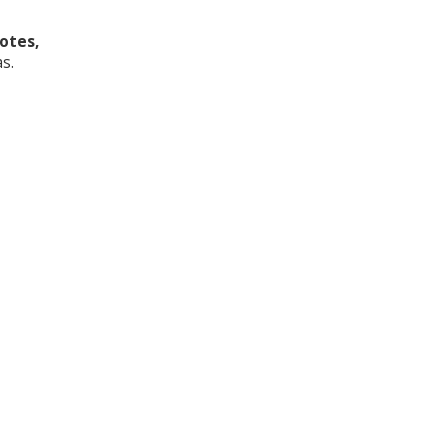
otes,
s.