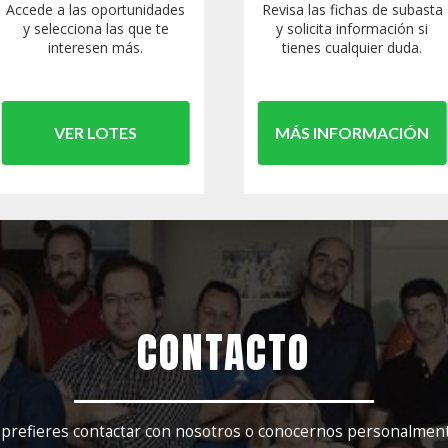
Accede a las oportunidades
Revisa las fichas de subasta
y selecciona las que te
y solicita información si
interesen más.
tienes cualquier duda.
VER LOTES
MÁS INFORMACIÓN
CONTACTO
 prefieres contactar con nosotros o conocernos personalmen