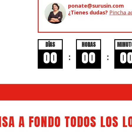
ponate@surusin.com
¿Tienes dudas?
Pincha a
DÍAS
HORAS
MINUT
00
00
0
:
:
ISA A FONDO TODOS LOS L