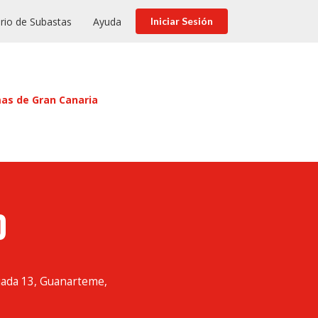
rio de Subastas
Ayuda
Iniciar Sesión
mas de Gran Canaria
O
iada 13, Guanarteme,