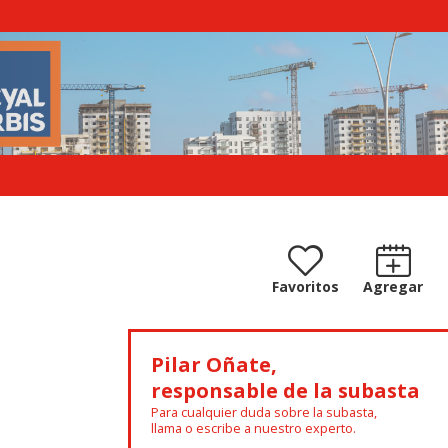
Favoritos
Agregar
Pilar Oñate,
responsable de la subasta
Para cualquier duda sobre la subasta,
llama o escribe a nuestro experto.