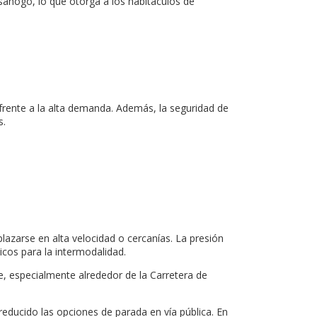
esahogo, lo que otorga a los habitáculos de
frente a la alta demanda. Además, la seguridad de
s.
azarse en alta velocidad o cercanías. La presión
icos para la intermodalidad.
te, especialmente alrededor de la Carretera de
reducido las opciones de parada en vía pública. En