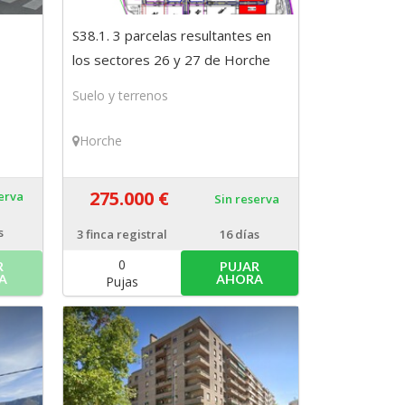
S38.1. 3 parcelas resultantes en
los sectores 26 y 27 de Horche
(Guadalajara)
Suelo y terrenos
Horche
275.000 €
serva
Sin reserva
s
3
finca registral
16 días
0
R
PUJAR
A
AHORA
Pujas