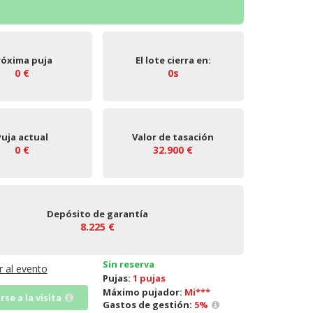
róxima puja
El lote cierra en:
0 €
0s
Puja actual
Valor de tasación
0 €
32.900 €
Depósito de garantía
8.225 €
Sin reserva
Ir al evento
Pujas:
1 pujas
Máximo pujador:
Mi***
irse a la visita
Gastos de gestión:
5
%