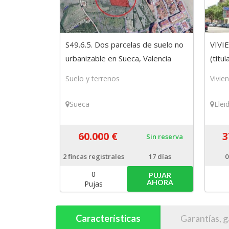
S49.6.5. Dos parcelas de suelo no
VIVI
urbanizable en Sueca, Valencia
(titu
Suelo y terrenos
Vivie
Sueca
Llei
60.000 €
3
Sin reserva
2
fincas registrales
17 días
0
0
PUJAR
AHORA
Pujas
Características
Garantías, g