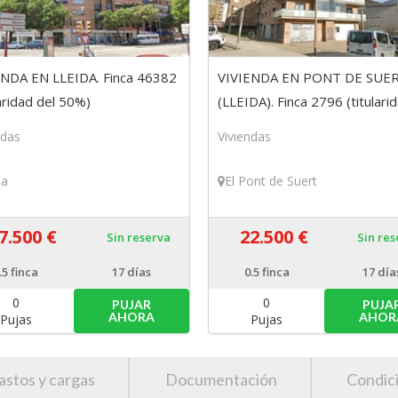
ENDA EN LLEIDA. Finca 46382
VIVIENDA EN PONT DE SUE
laridad del 50%)
(LLEIDA). Finca 2796 (titulari
del 50%)
ndas
Viviendas
da
El Pont de Suert
7.500 €
22.500 €
Sin reserva
Sin re
.5
finca
17 días
0.5
finca
17 día
0
0
PUJAR
PUJA
AHORA
AHOR
Pujas
Pujas
astos y cargas
Documentación
Condic