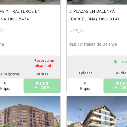
AS Y TRASTEROS EN
3 PLAZAS EN BALENYÁ
NA. Finca 5474
(BARCELONA). Finca 3141
es
Garajes
na
Els Hostalets de Balenyà
Reserva no
Sin re
alcanzada
3
plazas
45 día
ca registral
38 días
0
0
PUJAR
PUJA
AHORA
AHOR
Pujas
Pujas