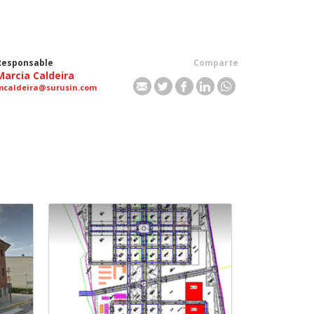
Responsable
Comparte
Marcia Caldeira
mcaldeira@surusin.com