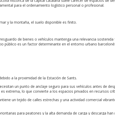
uctiva histórica de la capital catalana suele carecer de espacios de d
mental para el ordenamiento logístico personal o profesional.
mar y la montaña, el suelo disponible es finito.
 resguardo de bienes o vehículos mantenga una relevancia sostenida 
cio público es un factor determinante en el entorno urbano barceloné
debido a la proximidad de la Estación de Sants.
cesitan un punto de anclaje seguro para sus vehículos antes de despl
es extrema, lo que convierte a los espacios privados en recursos crít
ntiene un tejido de calles estrechas y una actividad comercial vibran
rioritarias para peatones y la alta demanda de carga y descarga han 