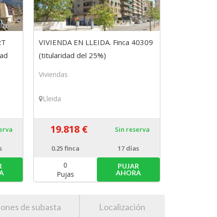
RT
VIVIENDA EN LLEIDA. Finca 40309
dad
(titularidad del 25%)
Viviendas
Lleida
19.818 €
serva
Sin reserva
s
0.25
finca
17 días
0
R
PUJAR
A
AHORA
Pujas
iones de subasta
Localización