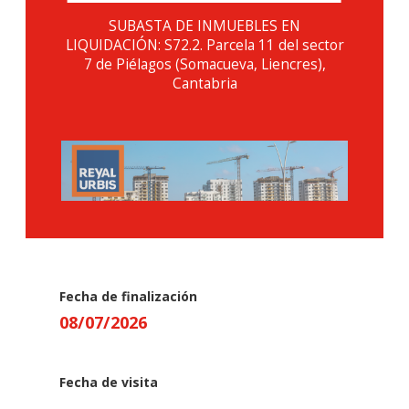
SUBASTA DE INMUEBLES EN
LIQUIDACIÓN: S72.2. Parcela 11 del sector
7 de Piélagos (Somacueva, Liencres),
Cantabria
Fecha de finalización
08
/
07
/
2026
Fecha de visita