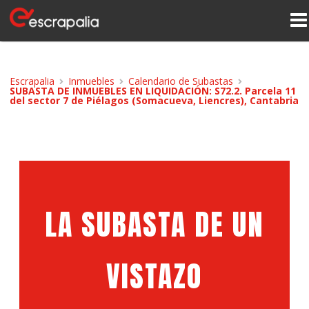
Escrapalia
Inmuebles
Calendario de Subastas
SUBASTA DE INMUEBLES EN LIQUIDACIÓN: S72.2. Parcela 11
del sector 7 de Piélagos (Somacueva, Liencres), Cantabria
LA SUBASTA DE UN
VISTAZO