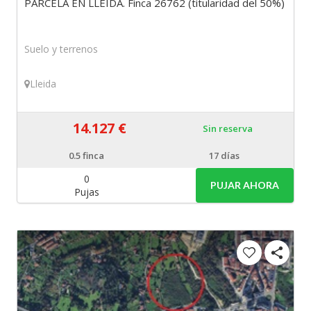
PARCELA EN LLEIDA. Finca 26762 (titularidad del 50%)
Suelo y terrenos
Lleida
14.127 €
Sin reserva
0.5
finca
17 días
0
PUJAR AHORA
Pujas