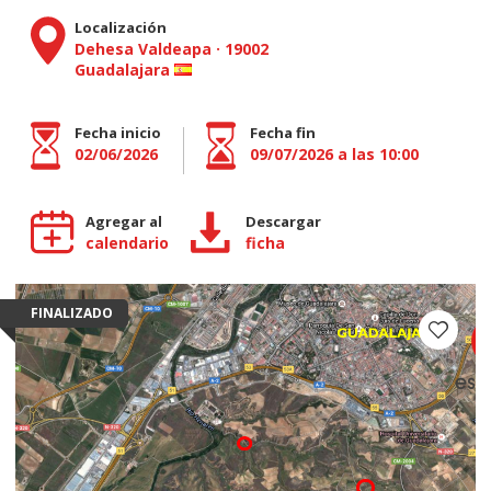
Localización
Dehesa Valdeapa
·
19002
Guadalajara
Fecha inicio
Fecha fin
02/06/2026
09/07/2026 a las 10:00
Agregar al
Descargar
calendario
ficha
FINALIZADO