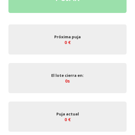
Próxima puja
0 €
El lote cierra en:
0s
Puja actual
0 €