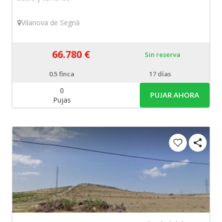
Vilanova de Segrià
66.780 €
Sin reserva
0.5
finca
17 días
0
PUJAR AHORA
Pujas