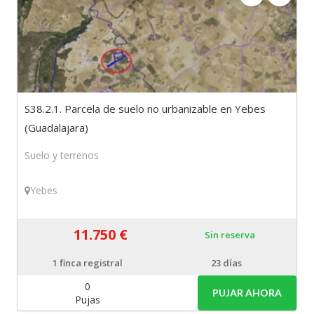
S38.2.1. Parcela de suelo no urbanizable en Yebes
(Guadalajara)
Suelo y terrenos
Yebes
11.750 €
Sin reserva
1
finca registral
23 días
0
PUJAR AHORA
Pujas