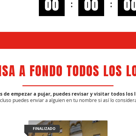
00
00
0
:
:
ISA A FONDO TODOS LOS L
s de empezar a pujar, puedes revisar y visitar todos los l
ncluso puedes enviar a alguien en tu nombre si así lo considera
FINALIZADO