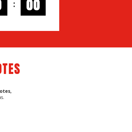
0
00
:
OTES
otes,
s.