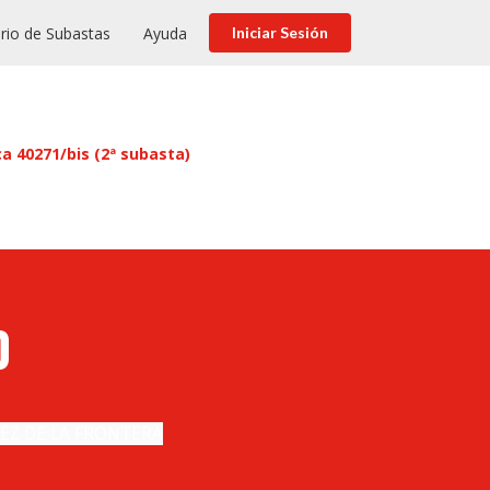
rio de Subastas
Ayuda
Iniciar Sesión
 40271/bis (2ª subasta)
O
REZ DE LA FRONTERA