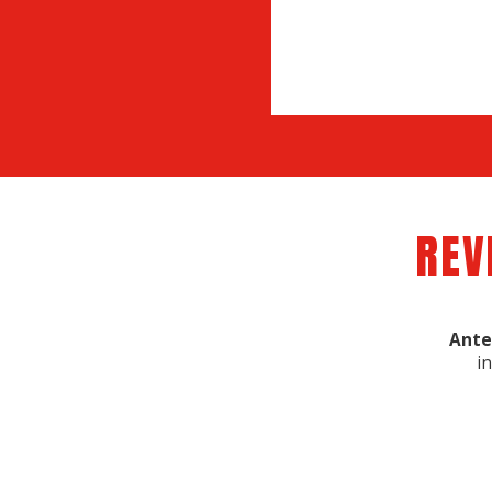
REV
Ante
i