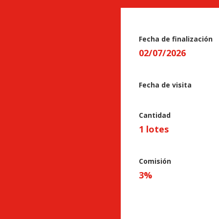
Fecha de finalización
02
/
07
/
2026
Fecha de visita
Cantidad
1 lotes
Comisión
3
%