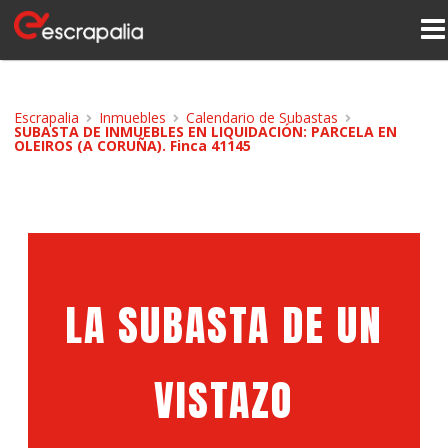
Escrapalia
Inmuebles
Calendario de Subastas
SUBASTA DE INMUEBLES EN LIQUIDACIÓN: PARCELA EN
OLEIROS (A CORUÑA). Finca 41145
LA SUBASTA DE UN
VISTAZO