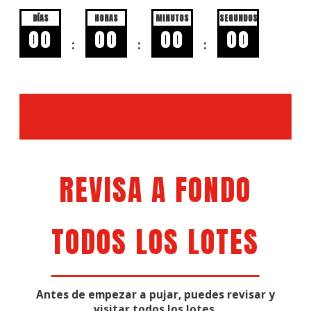
DÍAS
HORAS
MINUTOS
SEGUNDOS
00
00
00
00
:
:
:
REVISA A FONDO
TODOS LOS LOTES
Antes de empezar a pujar, puedes revisar y
visitar todos los lotes,