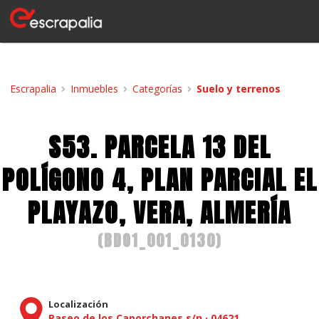
Escrapalia
Inmuebles
Categorías
Suelo y terrenos
S53. PARCELA 13 DEL
POLÍGONO 4, PLAN PARCIAL EL
PLAYAZO, VERA, ALMERÍA
(
BDO1_001_0130
)
Localización
Paseo de los Caporchanes s/n
·
04621