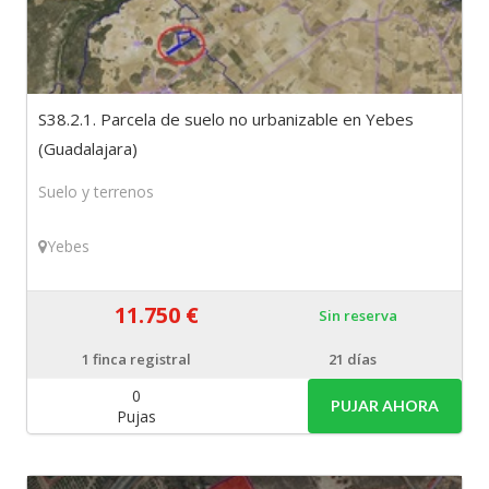
S38.2.1. Parcela de suelo no urbanizable en Yebes
(Guadalajara)
Suelo y terrenos
Yebes
11.750 €
Sin reserva
1
finca registral
21 días
0
PUJAR AHORA
Pujas