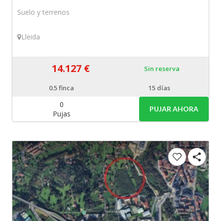
Suelo y terrenos
Lleida
14.127 €
Sin reserva
0.5
finca
15 días
0
PUJAR AHORA
Pujas