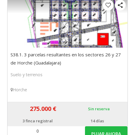
S38.1. 3 parcelas resultantes en los sectores 26 y 27
de Horche (Guadalajara)
Suelo y terrenos
Horche
275.000 €
Sin reserva
3
finca registral
14 días
0
PUJAR AHORA