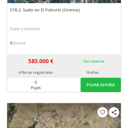
S78.2. Suelo en El Polvorín (Orense)
Suelo y terrenos
Orense
583.000 €
Sin reserva
6
fincas registrales
16 días
0
PUJAR AHORA
Pujas