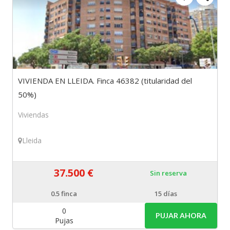
VIVIENDA EN LLEIDA. Finca 46382 (titularidad del
50%)
Viviendas
Lleida
37.500 €
Sin reserva
0.5
finca
15 días
0
PUJAR AHORA
Pujas