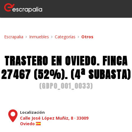
Escrapalia
Inmuebles
Categorías
Otros
TRASTERO EN OVIEDO. FINCA
27467 (52%). (4ª SUBASTA)
(
GDP0_001_0033
)
Localización
Calle José López Muñiz, 8
·
33009
Oviedo