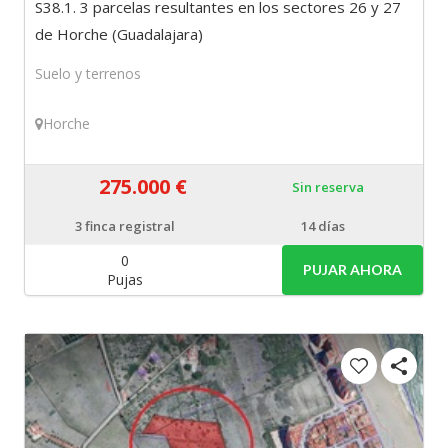
S38.1. 3 parcelas resultantes en los sectores 26 y 27
de Horche (Guadalajara)
Suelo y terrenos
Horche
275.000 €
Sin reserva
3
finca registral
14 días
0
PUJAR AHORA
Pujas