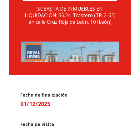
SUBASTA DE INMUEBLES EN
LIQUIDACIÓN: S5.24. Trastero (TR-2-63)
en calle Cruz Roja de León, 10 (León)
Fecha de finalización
01
/
12
/
2025
Fecha de visita