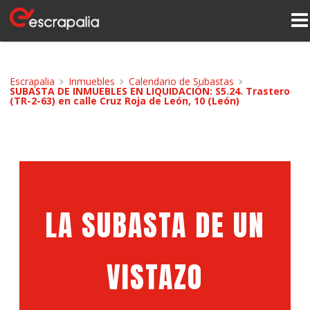
Escrapalia
Inmuebles
Calendario de Subastas
SUBASTA DE INMUEBLES EN LIQUIDACIÓN: S5.24. Trastero
(TR-2-63) en calle Cruz Roja de León, 10 (León)
LA SUBASTA DE UN
VISTAZO