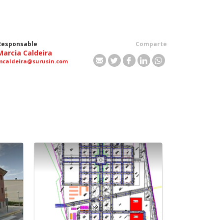
Responsable
Comparte
Marcia Caldeira
mcaldeira@surusin.com