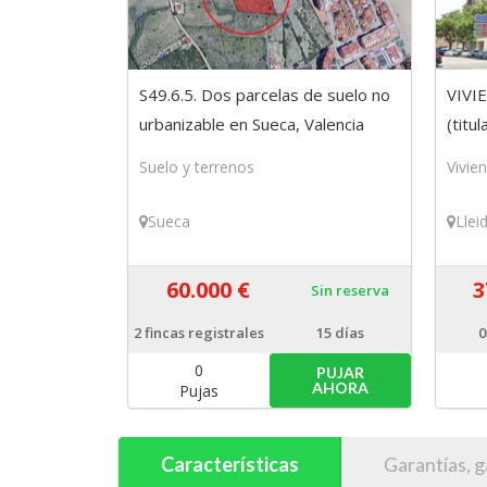
S49.6.5. Dos parcelas de suelo no
VIVI
urbanizable en Sueca, Valencia
(titu
Suelo y terrenos
Vivie
Sueca
Llei
60.000 €
3
Sin reserva
2
fincas registrales
15 días
0
0
PUJAR
AHORA
Pujas
Características
Garantías, g