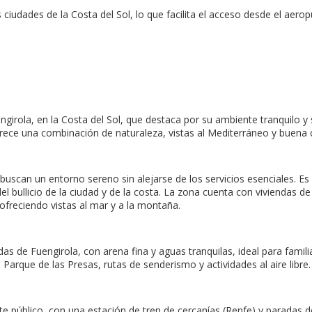
 ciudades de la Costa del Sol, lo que facilita el acceso desde el ae
ngirola, en la Costa del Sol, que destaca por su ambiente tranquilo y 
ofrece una combinación de naturaleza, vistas al Mediterráneo y buena
 buscan un entorno sereno sin alejarse de los servicios esenciales. 
el bullicio de la ciudad y de la costa. La zona cuenta con viviendas 
ofreciendo vistas al mar y a la montaña.
as de Fuengirola, con arena fina y aguas tranquilas, ideal para famil
Parque de las Presas, rutas de senderismo y actividades al aire libre.
te público, con una estación de tren de cercanías (Renfe) y paradas 