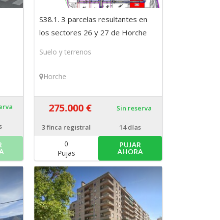
S38.1. 3 parcelas resultantes en
los sectores 26 y 27 de Horche
(Guadalajara)
Suelo y terrenos
Horche
275.000 €
serva
Sin reserva
s
3
finca registral
14 días
0
R
PUJAR
A
AHORA
Pujas