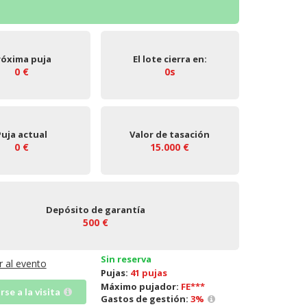
róxima puja
El lote cierra en:
0 €
0s
Puja actual
Valor de tasación
0 €
15.000 €
Depósito de garantía
500 €
Sin reserva
Ir al evento
Pujas:
41 pujas
Máximo pujador:
FE***
irse a la visita
Gastos de gestión:
3
%