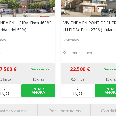
ENDA EN LLEIDA. Finca 46382
VIVIENDA EN PONT DE SUE
laridad del 50%)
(LLEIDA). Finca 2796 (titulari
del 50%)
ndas
Viviendas
da
El Pont de Suert
7.500 €
22.500 €
Sin reserva
Sin re
.5
finca
15 días
0.5
finca
15 día
0
0
PUJAR
PUJA
AHORA
AHOR
Pujas
Pujas
astos y cargas
Documentación
Condic