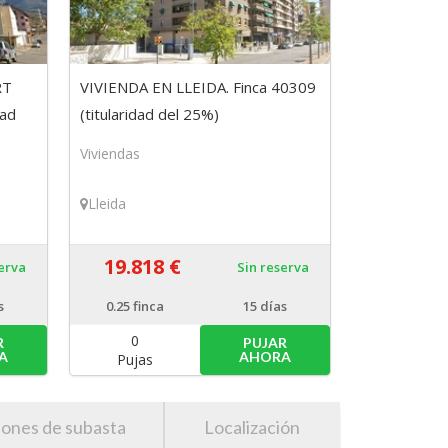
RT
VIVIENDA EN LLEIDA. Finca 40309
dad
(titularidad del 25%)
Viviendas
Lleida
19.818 €
serva
Sin reserva
s
0.25
finca
15 días
0
R
PUJAR
A
AHORA
Pujas
iones de subasta
Localización