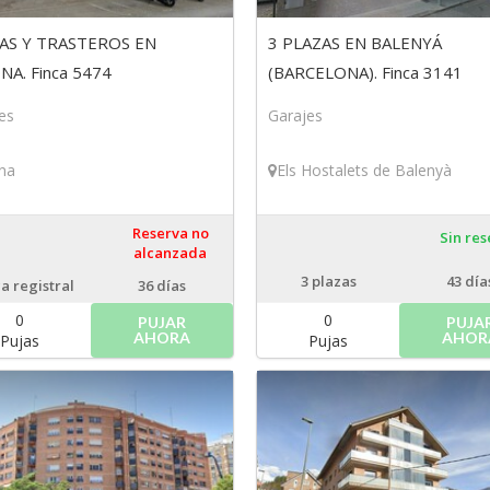
AS Y TRASTEROS EN
3 PLAZAS EN BALENYÁ
NA. Finca 5474
(BARCELONA). Finca 3141
es
Garajes
na
Els Hostalets de Balenyà
Reserva no
Sin re
alcanzada
3
plazas
43 día
ca registral
36 días
0
0
PUJAR
PUJA
AHORA
AHOR
Pujas
Pujas