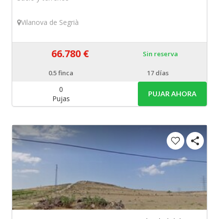
Vilanova de Segrià
66.780 €
Sin reserva
0.5
finca
17 días
0
PUJAR AHORA
Pujas