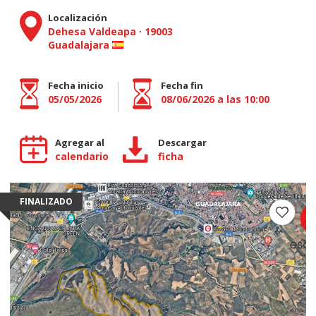
Localización
Dehesa Valdeapa
·
19003
Guadalajara
Fecha inicio
Fecha fin
05/05/2026
08/06/2026 a las 10:00
Agregar al
Descargar
calendario
ficha
FINALIZADO