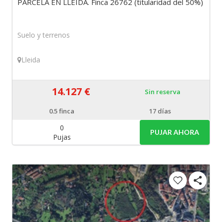
PARCELA EN LLEIDA. Finca 26762 (titularidad del 50%)
Suelo y terrenos
Lleida
14.127 €
Sin reserva
0.5
finca
17 días
0
PUJAR AHORA
Pujas