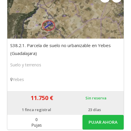
S38.2.1. Parcela de suelo no urbanizable en Yebes
(Guadalajara)
Suelo y terrenos
Yebes
11.750 €
Sin reserva
1
finca registral
23 días
0
PUJAR AHORA
Pujas