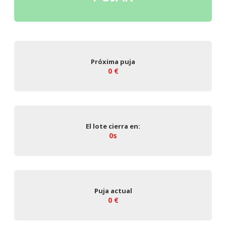
Próxima puja
0 €
El lote cierra en:
0s
Puja actual
0 €