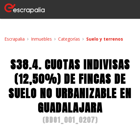
Escrapalia
Inmuebles
Categorías
Suelo y terrenos
S38.4. CUOTAS INDIVISAS
(12,50%) DE FINCAS DE
SUELO NO URBANIZABLE EN
GUADALAJARA
(
BDO1_001_0207
)