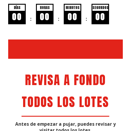
DÍAS
HORAS
MINUTOS
SEGUNDOS
00
00
00
00
:
:
:
REVISA A FONDO
TODOS LOS LOTES
Antes de empezar a pujar, puedes revisar y
visitar todos los lotes,