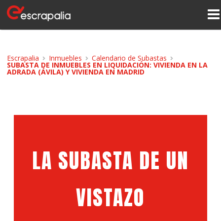
Escrapalia
Inmuebles
Calendario de Subastas
SUBASTA DE INMUEBLES EN LIQUIDACIÓN: VIVIENDA EN LA
ADRADA (ÁVILA) Y VIVIENDA EN MADRID
LA SUBASTA DE UN
VISTAZO