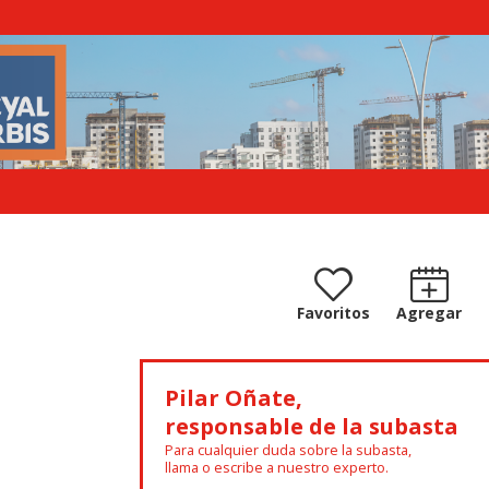
Favoritos
Agregar
Pilar Oñate,
responsable de la subasta
Para cualquier duda sobre la subasta,
llama o escribe a nuestro experto.