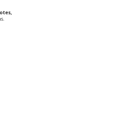
otes,
s.