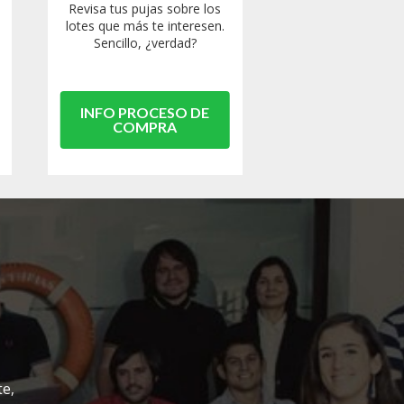
Revisa tus pujas sobre los
lotes que más te interesen.
Sencillo, ¿verdad?
INFO PROCESO DE
COMPRA
te,