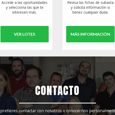
Accede a las oportunidades
Revisa las fichas de subasta
y selecciona las que te
y solicita información si
interesen más.
tienes cualquier duda.
VER LOTES
MÁS INFORMACIÓN
CONTACTO
 prefieres contactar con nosotros o conocernos personalmen