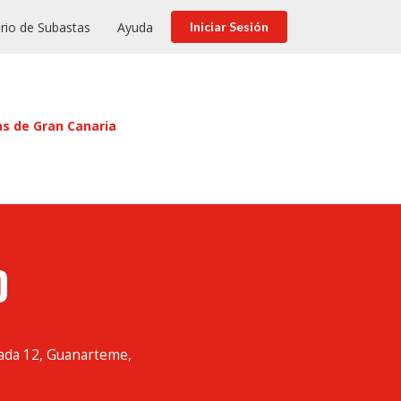
rio de Subastas
Ayuda
Iniciar Sesión
as de Gran Canaria
O
ada 12, Guanarteme,