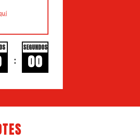
quí
OS
SEGUNDOS
0
00
:
OTES