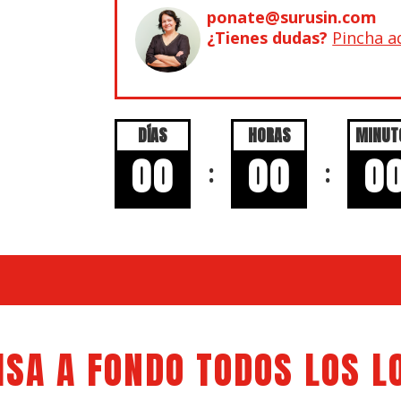
ponate@surusin.com
¿Tienes dudas?
Pincha a
DÍAS
HORAS
MINUT
00
00
0
:
:
ISA A FONDO TODOS LOS L