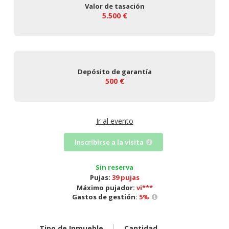
Valor de tasación
5.500 €
Depósito de garantía
500 €
Ir al evento
Inscribirse a la visita
Sin reserva
Pujas:
39 pujas
Máximo pujador:
vi***
Gastos de gestión:
5
%
Tipo de Inmueble
Cantidad