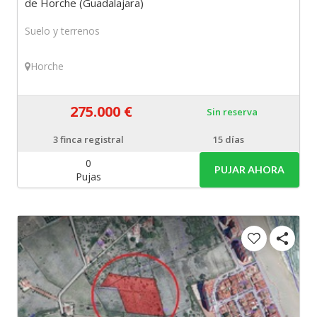
de Horche (Guadalajara)
Suelo y terrenos
Horche
275.000 €
Sin reserva
3
finca registral
15 días
0
PUJAR AHORA
Pujas