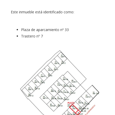
Este inmueble está identificado como:
Plaza de aparcamiento nº 33
Trastero nº 7