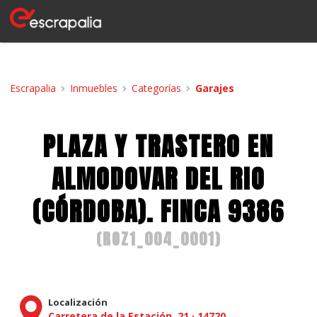
Escrapalia
Inmuebles
Categorías
Garajes
PLAZA Y TRASTERO EN
ALMODOVAR DEL RIO
(CÓRDOBA). FINCA 9386
(
ROZ1_004_0001
)
Localización
Carretera de la Estación, 21
·
14720