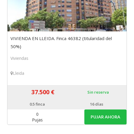
VIVIENDA EN LLEIDA. Finca 46382 (titularidad del
50%)
Viviendas
Lleida
37.500 €
Sin reserva
0.5
finca
16 días
0
PUJAR AHORA
Pujas